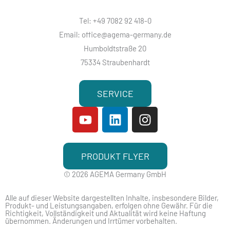
Tel: +49 7082 92 418-0
Email: office@agema-germany.de
Humboldtstraße 20
75334 Straubenhardt
SERVICE
Y
L
I
o
i
n
u
n
s
t
k
t
PRODUKT FLYER
u
e
a
b
d
g
© 2026 AGEMA Germany GmbH
e
i
r
Alle auf dieser Website dargestellten Inhalte, insbesondere Bilder,
n
a
Produkt- und Leistungsangaben, erfolgen ohne Gewähr. Für die
m
Richtigkeit, Vollständigkeit und Aktualität wird keine Haftung
übernommen. Änderungen und Irrtümer vorbehalten.