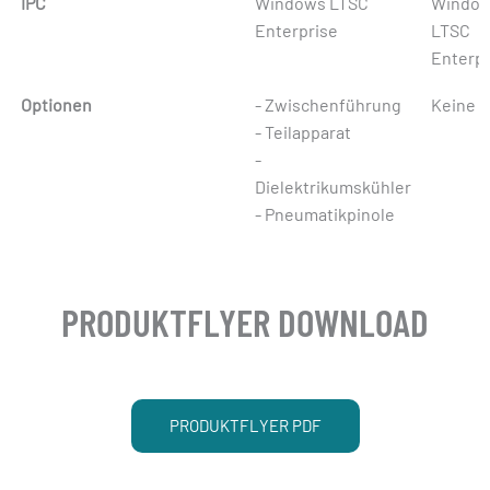
IPC
Windows LTSC
Windo
Enterprise
LTSC
Enterpr
Optionen
- Zwischenführung
Keine
- Teilapparat
-
Dielektrikumskühler
- Pneumatikpinole
PRODUKTFLYER DOWNLOAD
PRODUKTFLYER PDF