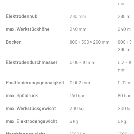
Classic
mm
Elektrodenhub
280 mm
280 m
max. Werkstückhöhe
240 mm
240 m
Becken
800 × 500 × 260 mm
800 × 5
260 m
Elektrodendurchmesser
0,05 – 10 mm
0,2 – 10
mm
Positionierungsgenauigkeit
0,002 mm
0,02 m
max. Spüldruck
140 bar
80 bar
max. Werkstückgewicht
200 kg
200 kg
max. Elektrodengewicht
5 kg
5 kg
Maschinengewicht
1600 kg
1600 kg