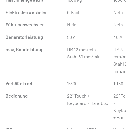
Elektrodenwechsler
6-Fach
Nein
Führungswechsler
Nein
Nein
Generatorleistung
50 A
40 A
max. Bohrleistung
HM 12 mm/min
HM 8
Stahl 50 mm/min
mm/mi
Stahl 2
mm/mi
Verhältnis d:L
1:300
1:150
Bedienung
22” Touch +
22” Tou
Keyboard + Handbox
+
Keyboa
+ Hand