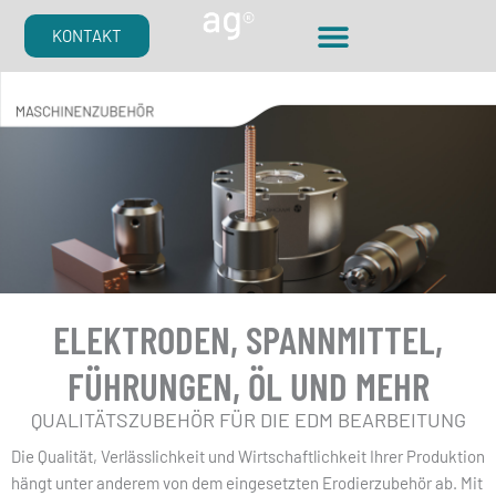
Zum
KONTAKT
Inhalt
springen
ELEKTRODEN, SPANNMITTEL,
FÜHRUNGEN, ÖL UND MEHR
QUALITÄTSZUBEHÖR FÜR DIE EDM BEARBEITUNG
Die Qualität, Verlässlichkeit und Wirtschaftlichkeit Ihrer Produktion
hängt unter anderem von dem eingesetzten Erodierzubehör ab. Mit