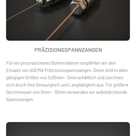
PRÄZISIONSSPANNZANGEN
Für ein prozessicheres Bohrerodieren empfehlen wir den
Einsatz von AGEMA Präzisionsspannzangen. Diese sind in allen
gängigen Größen von 0,05mm – 5mm erhältlich und zeichnen
sich druch ihre Genauigkeit und Langlebigkeit aus. Für größere
Durchmesser von 5mm – 10mm verwenden wir selbstdichtende
Spannzangen.