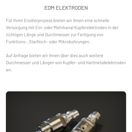
EDM ELEKTRODEN
Für Ihren Erodierprozess bieten wir Ihnen eine schnelle
Versorgung mit Ein- oder Mehrkanal
Kupferelektroden in der
richtigen Länge und Durchmesser zur Fertigung von
Funktions-, Startloch-
oder Mikrobohrungen.
Auf Anfrage bieten wir Ihnen über dies auch weitere
Durchmesser und Längen von Kupfer- und Hartmetallel
ektroden
an.